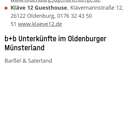
Kläve 12 Guesthouse
, Klävemannstraße 12,
26122 Oldenburg, 0176 32 43 50
51
www.klaeve12.de
b+b Unterkünfte im Oldenburger
Münsterland
Barßel & Saterland
Hotel & Landgasthof Herzog
,
Carolinenhofstr. 10, 26676 Barßel, 0 44 99 15
39,
www.hotel-landgasthof.de
Hotel Bucksande
, Bucksande 1, 26689 Barßel-
Bucksande, Tel. 0 44 99 15 30,
www.bucksande.de
Erholungsgebiet Thülsfelder Talsperre